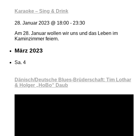
Karaoke – Sing & Drink
28. Januar 2023 @ 18:00
-
23:30
Am 28. Januar wollen wir uns und das Leben im
Kaminzimmer feiern.
März 2023
Sa.
4
Dänisch/Deutsche Blues-Brüderschaft: Tim Lothar
& Holger „HoBo“ Daub