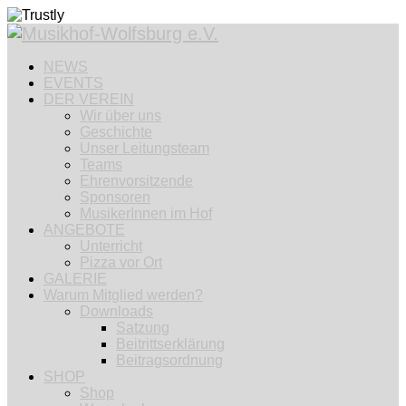
NEWS
EVENTS
DER VEREIN
Wir über uns
Geschichte
Unser Leitungsteam
Teams
Ehrenvorsitzende
Sponsoren
MusikerInnen im Hof
ANGEBOTE
Unterricht
Pizza vor Ort
GALERIE
Warum Mitglied werden?
Downloads
Satzung
Beitrittserklärung
Beitragsordnung
SHOP
Shop