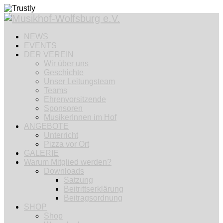
NEWS
EVENTS
DER VEREIN
Wir über uns
Geschichte
Unser Leitungsteam
Teams
Ehrenvorsitzende
Sponsoren
MusikerInnen im Hof
ANGEBOTE
Unterricht
Pizza vor Ort
GALERIE
Warum Mitglied werden?
Downloads
Satzung
Beitrittserklärung
Beitragsordnung
SHOP
Shop