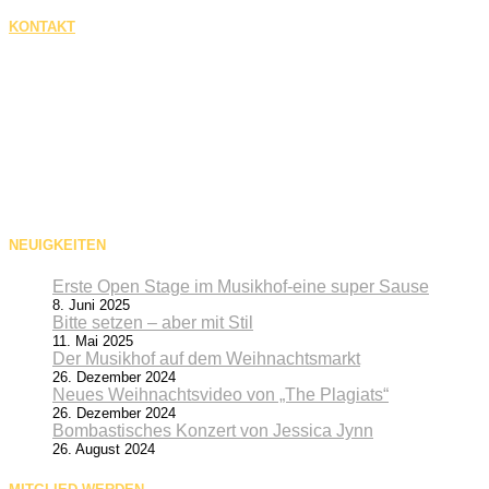
KONTAKT
Musikhof-Wolfsburg e.V. (Gemeinnützig)
Zeppelinstraße 7
38446 Wolfsburg
Vertreten durch:
Matthias Bartsch & Nicola Deidda
Vereinsvorstand:
Matthias Bartsch, Nicola Deidda,
Thorsten Fiedler, Frank Naevecke
NEUIGKEITEN
Erste Open Stage im Musikhof-eine super Sause
8. Juni 2025
Bitte setzen – aber mit Stil
11. Mai 2025
Der Musikhof auf dem Weihnachtsmarkt
26. Dezember 2024
Neues Weihnachtsvideo von „The Plagiats“
26. Dezember 2024
Bombastisches Konzert von Jessica Jynn
26. August 2024