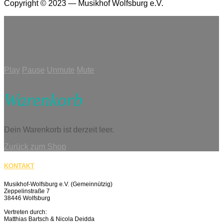
Copyright © 2023 — Musikhof Wolfsburg e.V.
Play
Pause
Unmute
Mute
Warenkorb
Dein Warenkorb ist derzeit leer.
Zurück zum Shop
KONTAKT
Musikhof-Wolfsburg e.V. (Gemeinnützig)
Zeppelinstraße 7
38446 Wolfsburg
Vertreten durch:
Matthias Bartsch & Nicola Deidda