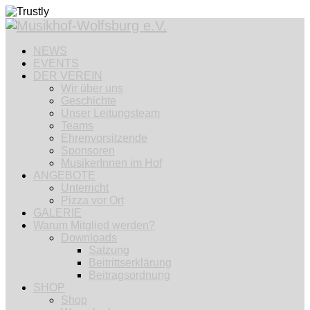
NEWS
EVENTS
DER VEREIN
Wir über uns
Geschichte
Unser Leitungsteam
Teams
Ehrenvorsitzende
Sponsoren
MusikerInnen im Hof
ANGEBOTE
Unterricht
Pizza vor Ort
GALERIE
Warum Mitglied werden?
Downloads
Satzung
Beitrittserklärung
Beitragsordnung
SHOP
Shop