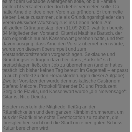
es mit dem Gebäude weitergehen solle, ob die Familie
vielleicht verkaufen oder doch lieber vermieten solle. Da
hatte Arne die Idee einen Verein zu gründen. Er trommelte
sieben Leute zusammen, die als Gründungsmitglieder den
Verein
Musikhof
Wolfsburg e.V.
ins Leben riefen. Am
offiziellen Gründungstag, dem 11.09.2020, wählten bereits
34 Mitglieder den Vorstand. Gitarrist Matthias Bartsch, der
sich eigentlich nur als Kassenwart gesehen hatte, und fest
davon ausging, dass Arne den Vorsitz übernehmen würde,
wurde von diesem überrumpelt und zum
Vorstandsvorsitzenden vorgeschlagen. Sektlaune und
Gründungseifer trugen dazu bei, dass „Bartschi“ sich
breitschlagen ließ, den Job zu übernehmen (und er hat es
tatsächlich bisher keinen Tag bereut! Im Gegenteil – er passt
ja auch perfekt zu den Herausforderungen dieser Aufgabe).
Zweiter Vorsitzender wurde der musikalische Gastronom
Stefano Melcore, Protokollführer der DJ und Produzent
Sergio de Flaviis, und Kassenwart wurde „die Nervensäge“:
Gitarrist Nico Deidda.
Seitdem werkeln die Mitglieder fleißig an den
Räumlichkeiten und dem ganzen Klimbim drumherum, um
aus der Fabrik eine echte Eventlocation zu zaubern, die
ihresgleichen sucht und die Stadt um einen guten Schuss
Kultur bereichern wird.