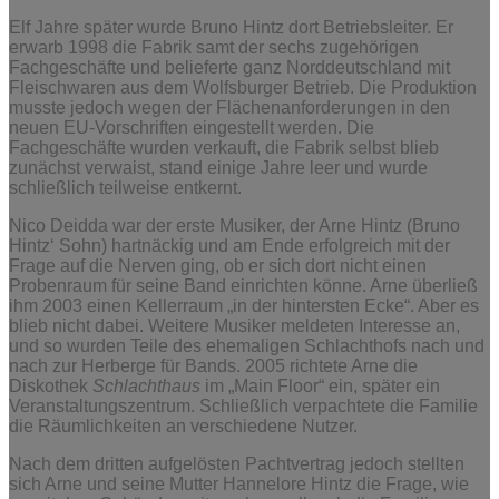
Elf Jahre später wurde Bruno Hintz dort Betriebsleiter. Er
erwarb 1998 die Fabrik samt der sechs zugehörigen
Fachgeschäfte und belieferte ganz Norddeutschland mit
Fleischwaren aus dem Wolfsburger Betrieb. Die Produktion
musste jedoch wegen der Flächenanforderungen in den
neuen EU-Vorschriften eingestellt werden. Die
Fachgeschäfte wurden verkauft, die Fabrik selbst blieb
zunächst verwaist, stand einige Jahre leer und wurde
schließlich teilweise entkernt.
Nico Deidda war der erste Musiker, der Arne Hintz (Bruno
Hintz‘ Sohn) hartnäckig und am Ende erfolgreich mit der
Frage auf die Nerven ging, ob er sich dort nicht einen
Probenraum für seine Band einrichten könne. Arne überließ
ihm 2003 einen Kellerraum „in der hintersten Ecke“. Aber es
blieb nicht dabei. Weitere Musiker meldeten Interesse an,
und so wurden Teile des ehemaligen Schlachthofs nach und
nach zur Herberge für Bands. 2005 richtete Arne die
Diskothek
Schlachthaus
im „Main Floor“ ein, später ein
Veranstaltungszentrum. Schließlich verpachtete die Familie
die Räumlichkeiten an verschiedene Nutzer.
Nach dem dritten aufgelösten Pachtvertrag jedoch stellten
sich Arne und seine Mutter Hannelore Hintz die Frage, wie