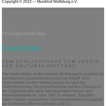
Copyright © 2023 — Musikhof Wolfsburg e.V.
Play
Pause
Unmute
Mute
Geschichte
VOM SCHLACHTHAUS ZUM VEREIN
FÜR KULTURSCHAFFENDE
Der Name
Werker
ist den meisten Wolfsburgern sicherlich im
kulinarischen Zusammenhang noch ein Begriff. Dem
Unternehmer Günther Werker gelang es, nach der
Übernahme eines Fleischereibetriebes auf dem Gelände in
der Zeppelinstraße seine bald legendäre Fleisch- und
Wurstwarenfabrik im Jahre 1967 zu erbauen. Zwischen
hellen Fliesen und blankem Stahl verwandelten sich alsbald
die Schweinehälften in Schnitzel und Co.