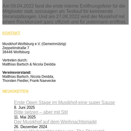
Am 09.04.2022 fand die erste interne Eröffnungsfeier für die
Mitglieder statt, sozusagen als Testlauf für kommende
Veranstaltungen. Und am 27.08.2022 wird der Musikhof mit
einem Rockkonzert ganz offiziell und für jedermann eröffnet.
KONTAKT
Musikhof-Wolfsburg e.V. (Gemeinnützig)
Zeppelinstraße 7
38446 Wolfsburg
Vertreten durch:
Matthias Bartsch & Nicola Deidda
Vereinsvorstand:
Matthias Bartsch, Nicola Deidda,
Thorsten Fiedler, Frank Naevecke
NEUIGKEITEN
Erste Open Stage im Musikhof-eine super Sause
8. Juni 2025
Bitte setzen – aber mit Stil
11. Mai 2025
Der Musikhof auf dem Weihnachtsmarkt
26. Dezember 2024