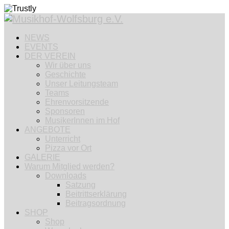
NEWS
EVENTS
DER VEREIN
Wir über uns
Geschichte
Unser Leitungsteam
Teams
Ehrenvorsitzende
Sponsoren
MusikerInnen im Hof
ANGEBOTE
Unterricht
Pizza vor Ort
GALERIE
Warum Mitglied werden?
Downloads
Satzung
Beitrittserklärung
Beitragsordnung
SHOP
Shop