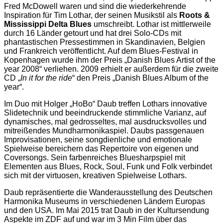
Fred McDowell waren und sind die wiederkehrende
Inspiration für Tim Lothar, der seinen Musikstil als
Roots &
Mississippi Delta Blues
umschreibt. Lothar ist mittlerweile
durch 16 Länder getourt und hat drei Solo-CDs mit
phantastischen Pressestimmen in Skandinavien, Belgien
und Frankreich veröffentlicht. Auf dem Blues-Festival in
Kopenhagen wurde ihm der Preis „Danish Blues Artist of the
year 2008“ verliehen. 2009 erhielt er außerdem für die zweite
CD „
In it for the ride
“ den Preis „Danish Blues Album of the
year“.
Im Duo mit Holger „HoBo“ Daub treffen Lothars innovative
Slidetechnik und beeindruckende stimmliche Varianz, auf
dynamisches, mal gedrosseltes, mal ausdrucksvolles und
mitreißendes Mundharmonikaspiel. Daubs passgenauen
Improvisationen, seine songdienliche und emotionale
Spielweise bereichern das Repertoire von eigenen und
Coversongs. Sein farbenreiches Bluesharpspiel mit
Elementen aus Blues, Rock, Soul, Funk und Folk verbindet
sich mit der virtuosen, kreativen Spielweise Lothars.
Daub repräsentierte die Wanderausstellung des Deutschen
Harmonika Museums in verschiedenen Ländern Europas
und den USA. Im Mai 2015 trat Daub in der Kultursendung
Aspekte im ZDF auf und war im 3 Min Film über das