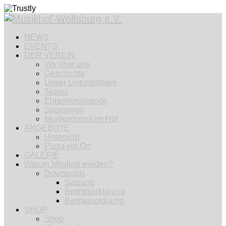
NEWS
EVENTS
DER VEREIN
Wir über uns
Geschichte
Unser Leitungsteam
Teams
Ehrenvorsitzende
Sponsoren
MusikerInnen im Hof
ANGEBOTE
Unterricht
Pizza vor Ort
GALERIE
Warum Mitglied werden?
Downloads
Satzung
Beitrittserklärung
Beitragsordnung
SHOP
Shop