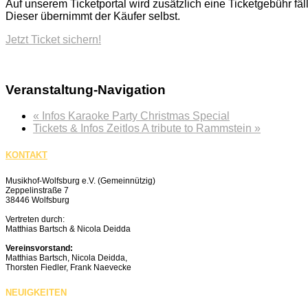
Auf unserem Ticketportal wird zusätzlich eine Ticketgebühr fäll
Dieser übernimmt der Käufer selbst.
Jetzt Ticket sichern!
Veranstaltung-Navigation
«
Infos Karaoke Party Christmas Special
Tickets & Infos Zeitlos A tribute to Rammstein
»
KONTAKT
Musikhof-Wolfsburg e.V. (Gemeinnützig)
Zeppelinstraße 7
38446 Wolfsburg
Vertreten durch:
Matthias Bartsch & Nicola Deidda
Vereinsvorstand:
Matthias Bartsch, Nicola Deidda,
Thorsten Fiedler, Frank Naevecke
NEUIGKEITEN