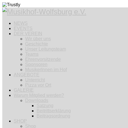
NEWS
EVENTS
DER VEREIN
Wir über uns
Geschichte
Unser Leitungsteam
Teams
Ehrenvorsitzende
Sponsoren
MusikerInnen im Hof
ANGEBOTE
Unterricht
Pizza vor Ort
GALERIE
Warum Mitglied werden?
Downloads
Satzung
Beitrittserklärung
Beitragsordnung
SHOP
Shop