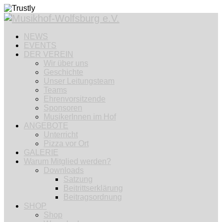
NEWS
EVENTS
DER VEREIN
Wir über uns
Geschichte
Unser Leitungsteam
Teams
Ehrenvorsitzende
Sponsoren
MusikerInnen im Hof
ANGEBOTE
Unterricht
Pizza vor Ort
GALERIE
Warum Mitglied werden?
Downloads
Satzung
Beitrittserklärung
Beitragsordnung
SHOP
Shop