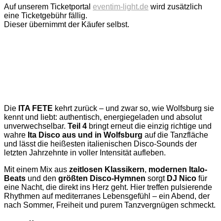
Auf unserem Ticketportal
eventim-light.de
wird zusätzlich
eine Ticketgebühr fällig.
Dieser übernimmt der Käufer selbst.
Die
ITA FETE
kehrt zurück – und zwar so, wie Wolfsburg sie
kennt und liebt: authentisch, energiegeladen und absolut
unverwechselbar.
Teil 4
bringt erneut die einzig richtige und
wahre
Ita Disco aus und in Wolfsburg
auf die Tanzfläche
und lässt die heißesten italienischen Disco-Sounds der
letzten Jahrzehnte in voller Intensität aufleben.
Mit einem Mix aus
zeitlosen Klassikern
,
modernen Italo-
Beats
und den
größten Disco-Hymnen
sorgt
DJ Nico
für
eine Nacht, die direkt ins Herz geht. Hier treffen pulsierende
Rhythmen auf mediterranes Lebensgefühl – ein Abend, der
nach Sommer, Freiheit und purem Tanzvergnügen schmeckt.