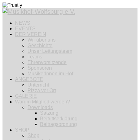
NEWS
EVENTS
DER VEREIN
Wir über uns
Geschichte
Unser Leitungsteam
Teams
Ehrenvorsitzende
Sponsoren
MusikerInnen im Hof
ANGEBOTE
Unterricht
Pizza vor Ort
GALERIE
Warum Mitglied werden?
Downloads
Satzung
Beitrittserklärung
Beitragsordnung
SHOP
Shop