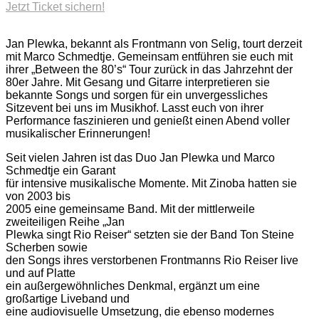
Jetzt Ticket sichern!
Jan Plewka, bekannt als Frontmann von Selig, tourt derzeit
mit Marco Schmedtje. Gemeinsam entführen sie euch mit
ihrer „Between the 80’s“ Tour zurück in das Jahrzehnt der
80er Jahre. Mit Gesang und Gitarre interpretieren sie
bekannte Songs und sorgen für ein unvergessliches
Sitzevent bei uns im Musikhof. Lasst euch von ihrer
Performance faszinieren und genießt einen Abend voller
musikalischer Erinnerungen!
Seit vielen Jahren ist das Duo Jan Plewka und Marco
Schmedtje ein Garant
für intensive musikalische Momente. Mit Zinoba hatten sie
von 2003 bis
2005 eine gemeinsame Band. Mit der mittlerweile
zweiteiligen Reihe „Jan
Plewka singt Rio Reiser“ setzten sie der Band Ton Steine
Scherben sowie
den Songs ihres verstorbenen Frontmanns Rio Reiser live
und auf Platte
ein außergewöhnliches Denkmal, ergänzt um eine
großartige Liveband und
eine audiovisuelle Umsetzung, die ebenso modernes