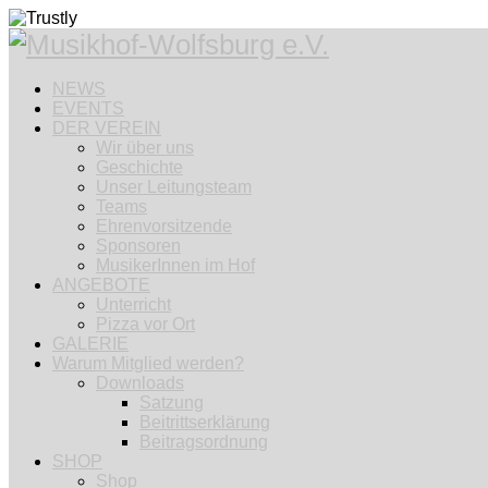
NEWS
EVENTS
DER VEREIN
Wir über uns
Geschichte
Unser Leitungsteam
Teams
Ehrenvorsitzende
Sponsoren
MusikerInnen im Hof
ANGEBOTE
Unterricht
Pizza vor Ort
GALERIE
Warum Mitglied werden?
Downloads
Satzung
Beitrittserklärung
Beitragsordnung
SHOP
Shop