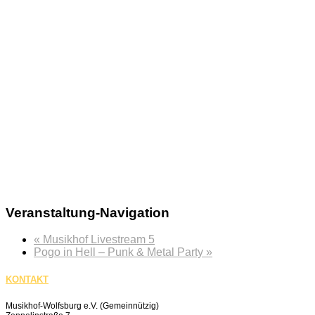
Veranstaltung-Navigation
«
Musikhof Livestream 5
Pogo in Hell – Punk & Metal Party
»
KONTAKT
Musikhof-Wolfsburg e.V. (Gemeinnützig)