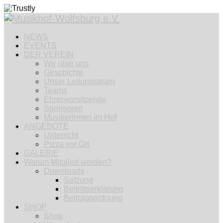
NEWS
EVENTS
DER VEREIN
Wir über uns
Geschichte
Unser Leitungsteam
Teams
Ehrenvorsitzende
Sponsoren
MusikerInnen im Hof
ANGEBOTE
Unterricht
Pizza vor Ort
GALERIE
Warum Mitglied werden?
Downloads
Satzung
Beitrittserklärung
Beitragsordnung
SHOP
Shop