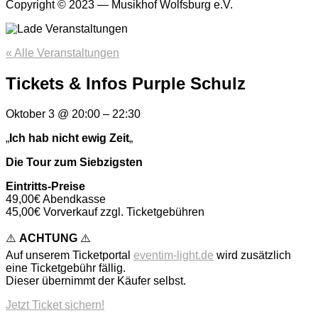
Copyright © 2023 — Musikhof Wolfsburg e.V.
« Alle Veranstaltungen
Tickets & Infos Purple Schulz
Oktober 3
@
20:00
–
22:30
„
Ich hab nicht ewig Zeit
„
Die Tour zum Siebzigsten
Eintritts-Preise
49,00€ Abendkasse
45,00€ Vorverkauf zzgl. Ticketgebühren
⚠️
ACHTUNG
⚠️
Auf unserem Ticketportal
eventim-light.de
wird zusätzlich
eine Ticketgebühr fällig.
Dieser übernimmt der Käufer selbst.
Jetzt Ticket sichern!