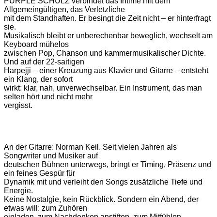
PURPLE SCHULZ verbindet das Intime mit dem
Allgemeingültigen, das Verletzliche
mit dem Standhaften. Er besingt die Zeit nicht – er hinterfragt
sie.
Musikalisch bleibt er unberechenbar beweglich, wechselt am
Keyboard mühelos
zwischen Pop, Chanson und kammermusikalischer Dichte.
Und auf der 22-saitigen
Harpejji – einer Kreuzung aus Klavier und Gitarre – entsteht
ein Klang, der sofort
wirkt: klar, nah, unverwechselbar. Ein Instrument, das man
selten hört und nicht mehr
vergisst.
An der Gitarre: Norman Keil. Seit vielen Jahren als
Songwriter und Musiker auf
deutschen Bühnen unterwegs, bringt er Timing, Präsenz und
ein feines Gespür für
Dynamik mit und verleiht den Songs zusätzliche Tiefe und
Energie.
Keine Nostalgie, kein Rückblick. Sondern ein Abend, der
etwas will: zum Zuhören
einladen, zum Nachdenken anstiften, zum Mitfühlen