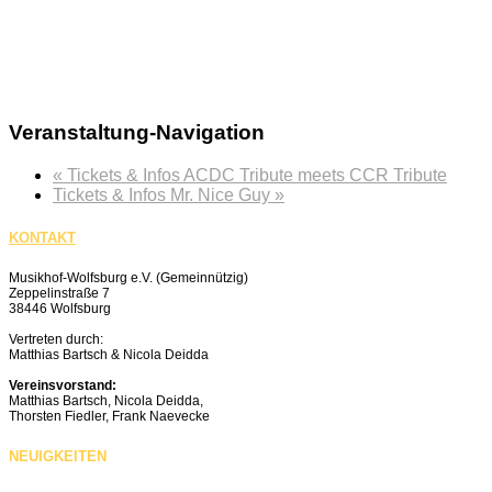
Veranstaltung-Navigation
«
Tickets & Infos ACDC Tribute meets CCR Tribute
Tickets & Infos Mr. Nice Guy
»
KONTAKT
Musikhof-Wolfsburg e.V. (Gemeinnützig)
Zeppelinstraße 7
38446 Wolfsburg
Vertreten durch:
Matthias Bartsch & Nicola Deidda
Vereinsvorstand:
Matthias Bartsch, Nicola Deidda,
Thorsten Fiedler, Frank Naevecke
NEUIGKEITEN