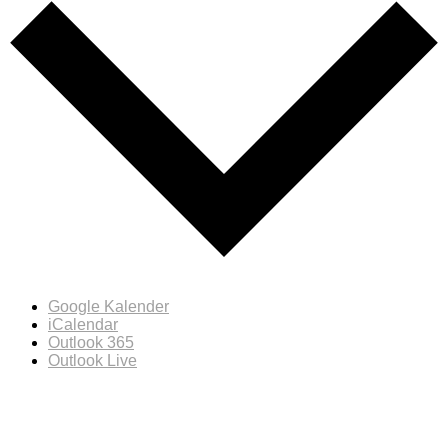
Google Kalender
iCalendar
Outlook 365
Outlook Live