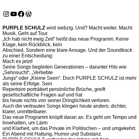
Instagram
YouTube
Facebook
WordPress
PURPLE SCHULZ
wird siebzig. Und? Macht weiter. Macht
Musik. Geht auf Tour.
„Ich hab nicht ewig Zeit“ heißt das neue Programm. Keine
Klage, kein Rückblick, kein
Abschied. Sondern eine klare Ansage. Und der Soundtrack
zu einer Entscheidung:
Mach es jetzt!
Seine Songs begleiten Generationen – darunter Hits wie
„Sehnsucht“, „Verliebte
Jungs“ oder „Kleine Seen“. Doch PURPLE SCHULZ ist mehr
als seine Erfolge. Sein
Repertoire porträtiert persönliche Brüche, greift
gesellschaftliche Fragen auf und hat
bis heute nichts von seiner Dringlichkeit verloren.
Auch die vertrauten Songs klingen heute anders: dichter,
klarer, unmittelbarer.
Das neue Programm knüpft daran an. Es geht um Tempo und
Innehalten, um Lärm
und Klarheit, um das Private im Politischen – und umgekehrt.
Ein Abend mit Haltung, Humor und Substanz.