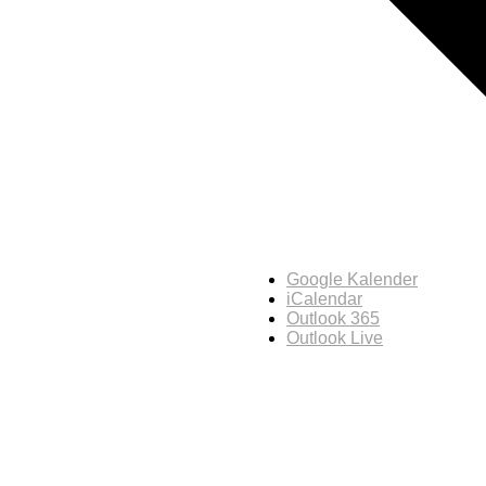
Google Kalender
iCalendar
Outlook 365
Outlook Live