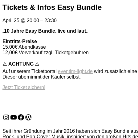
Tickets & Infos Easy Bundle
April 25
@
20:00
–
23:30
„
10 Jahre Easy Bundle, live und laut
„
Eintritts-Preise
15,00€ Abendkasse
12,00€ Vorverkauf zzgl. Ticketgebühren
⚠️
ACHTUNG
⚠️
Auf unserem Ticketportal
eventim-light.de
wird zusätzlich eine 
Dieser übernimmt der Käufer selbst.
Jetzt Ticket sichern!
Instagram
YouTube
Facebook
WordPress
Seit ihrer Gründung im Jahr 2016 haben sich Easy Bundle aus
Rock- und Pop-Cover-Musik, inspiriert von den großen Hits der