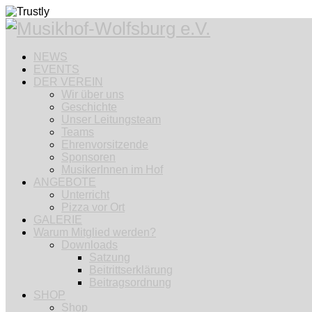
NEWS
EVENTS
DER VEREIN
Wir über uns
Geschichte
Unser Leitungsteam
Teams
Ehrenvorsitzende
Sponsoren
MusikerInnen im Hof
ANGEBOTE
Unterricht
Pizza vor Ort
GALERIE
Warum Mitglied werden?
Downloads
Satzung
Beitrittserklärung
Beitragsordnung
SHOP
Shop