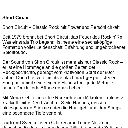
Short Circuit
Short Circuit – Classic Rock mit Power und Persönlichkeit.
Seit 1979 brennt bei Short Circuit das Feuer des Rock’n’Roll.
Was einst als Trio begann, ist heute eine sechsköpfige
Formation voller Leidenschaft, Erfahrung und ungebrochener
Spielfreude.
Der Sound von Short Circuit ist mehr als nur Classic Rock –
er ist eine Hommage an die großen Zeiten der
Rockgeschichte, geprägt vom kraftvollen Spirit der 80er-
Jahre. Doch hier wird nichts einfach nachgespielt: Jeder
Song bekommt seine eigene Handschrift, jede Melodie
neuen Druck, jede Bühne neues Leben.
Mit Mona steht eine echte Rockröhre am Mikrofon – intensiv,
kraftvoll, mitreißend. An ihrer Seite Hannes, dessen
bluesgetränkte Stimme unter die Haut geht und den Songs
eine besondere Tiefe verleiht.
Rudi und Svenja liefern Gitarrenarbeit ohne Netz und
doppelten Boden – schneidende Riffs, brennende Soli, pure