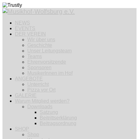
NEWS
EVENTS
DER VEREIN
Wir über uns
Geschichte
Unser Leitungsteam
Teams
Ehrenvorsitzende
Sponsoren
MusikerInnen im Hof
ANGEBOTE
Unterricht
Pizza vor Ort
GALERIE
Warum Mitglied werden?
Downloads
Satzung
Beitrittserklärung
Beitragsordnung
SHOP
Shop