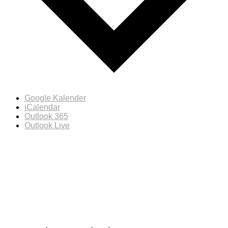
Google Kalender
iCalendar
Outlook 365
Outlook Live