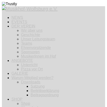
NEWS
EVENTS
DER VEREIN
Wir über uns
Geschichte
Unser Leitungsteam
Teams
Ehrenvorsitzende
Sponsoren
MusikerInnen im Hof
ANGEBOTE
Unterricht
Pizza vor Ort
GALERIE
Warum Mitglied werden?
Downloads
Satzung
Beitrittserklärung
Beitragsordnung
SHOP
Shop