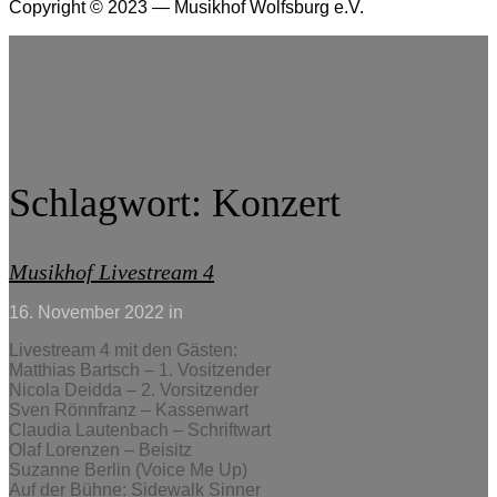
Copyright © 2023 — Musikhof Wolfsburg e.V.
Schlagwort:
Konzert
Musikhof Livestream 4
16. November 2022
in
Livestream 4 mit den Gästen:
Matthias Bartsch – 1. Vositzender
Nicola Deidda – 2. Vorsitzender
Sven Rönnfranz – Kassenwart
Claudia Lautenbach – Schriftwart
Olaf Lorenzen – Beisitz
Suzanne Berlin (Voice Me Up)
Auf der Bühne: Sidewalk Sinner