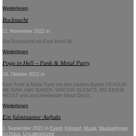
Weiterlesen
Rocknacht
11. November 2022
in
Die Rocknacht mit East West 99.
Weiterlesen
Pogo in Hell – Punk & Metal Party
18. Oktober 2022
in
Eine Punk & Metal Party mit den lokalen Bands DEVOUR
ME RAW, AMY BAKER, WINTER SILENCE, BIS EINER
HEULT und anschließender Metal Disco.
Weiterlesen
Ein fulminanter Auftakt
1. September 2022
in
Event
,
Konzert
,
Musik
,
MusikerInnen
im Haus
,
Uncategorized