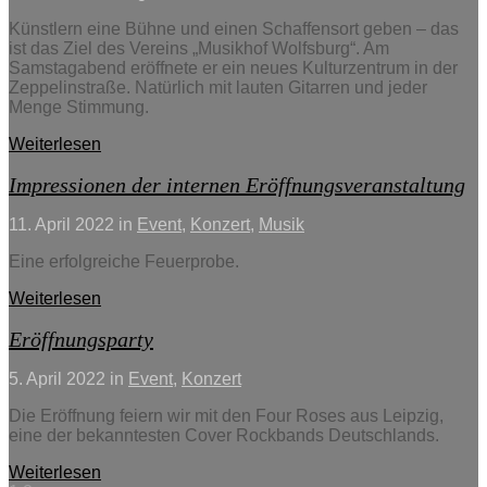
Künstlern eine Bühne und einen Schaffensort geben – das
ist das Ziel des Vereins „Musikhof Wolfsburg“. Am
Samstagabend eröffnete er ein neues Kulturzentrum in der
Zeppelinstraße. Natürlich mit lauten Gitarren und jeder
Menge Stimmung.
Weiterlesen
Impressionen der internen Eröffnungsveranstaltung
11. April 2022
in
Event
,
Konzert
,
Musik
Eine erfolgreiche Feuerprobe.
Weiterlesen
Eröffnungsparty
5. April 2022
in
Event
,
Konzert
Die Eröffnung feiern wir mit den Four Roses aus Leipzig,
eine der bekanntesten Cover Rockbands Deutschlands.
Weiterlesen