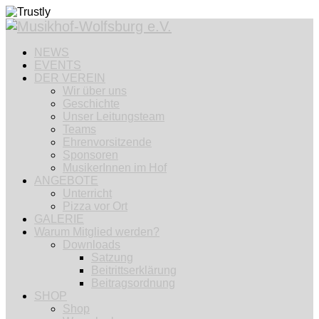
NEWS
EVENTS
DER VEREIN
Wir über uns
Geschichte
Unser Leitungsteam
Teams
Ehrenvorsitzende
Sponsoren
MusikerInnen im Hof
ANGEBOTE
Unterricht
Pizza vor Ort
GALERIE
Warum Mitglied werden?
Downloads
Satzung
Beitrittserklärung
Beitragsordnung
SHOP
Shop